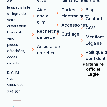
visio
climatisation
propos
est
le
spécialiste
Aide
Cartes
Blog
en ligne
de
choix
électroniques
Contact
votre
clim
Accessoires
climatisation.
CGV
Recherche
Diagnostic
Outillage
Mentions
de pièce
visio,
Légales
pièces
Assistance
détachées,
Politique 
entretien
codes
confidenti
défauts.
Partenaire
officiel
RJCLIM
Engie
SARL —
SIREN 828
774 364